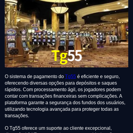
O sistema de pagamento do
Tg55
é eficiente e seguro,
oferecendo diversas opções para depósitos e saques
rápidos. Com processamento ágil, os jogadores podem
contar com transações financeiras sem complicações. A
plataforma garante a segurança dos fundos dos usuários,
utilizando tecnologia avançada para proteger todas as
transações.
O Tg55 oferece um suporte ao cliente excepcional,