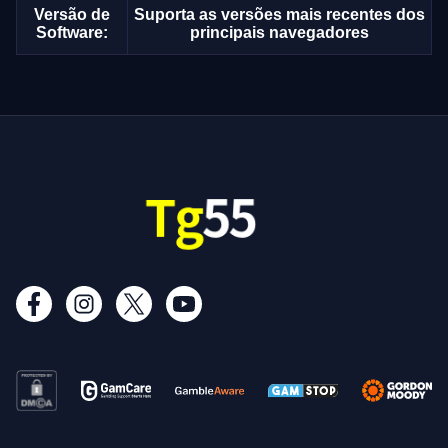
Versão de
Suporta as versões mais recentes dos
Software:
principais navegadores