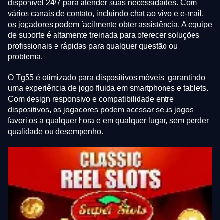
disponível 24/7 para atender suas necessidades. Com
vários canais de contato, incluindo chat ao vivo e e-mail,
os jogadores podem facilmente obter assistência. A equipe
de suporte é altamente treinada para oferecer soluções
profissionais e rápidas para qualquer questão ou
problema.
O Tg55 é otimizado para dispositivos móveis, garantindo
uma experiência de jogo fluida em smartphones e tablets.
Com design responsivo e compatibilidade entre
dispositivos, os jogadores podem acessar seus jogos
favoritos a qualquer hora e em qualquer lugar, sem perder
qualidade ou desempenho.