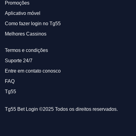
Promoções
Aplicativo móvel
Como fazer login no Tg55
Melhores Cassinos
Termos e condições
Suporte 24/7
Entre em contato conosco
FAQ
Tg55
Tg55 Bet Login ©2025 Todos os direitos reservados.