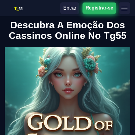
Entrar
Registrar-se
Descubra A Emoção Dos
Cassinos Online No Tg55