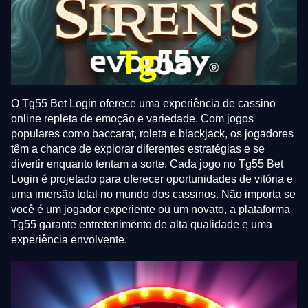
O Tg55 Bet Login oferece uma experiência de cassino
online repleta de emoção e variedade. Com jogos
populares como baccarat, roleta e blackjack, os jogadores
têm a chance de explorar diferentes estratégias e se
divertir enquanto tentam a sorte. Cada jogo no Tg55 Bet
Login é projetado para oferecer oportunidades de vitória e
uma imersão total no mundo dos cassinos. Não importa se
você é um jogador experiente ou um novato, a plataforma
Tg55 garante entretenimento de alta qualidade e uma
experiência envolvente.