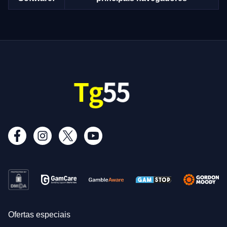
Ofertas especiais