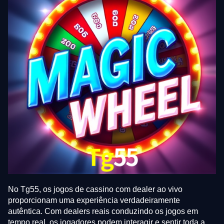
No Tg55, os jogos de cassino com dealer ao vivo
proporcionam uma experiência verdadeiramente
autêntica. Com dealers reais conduzindo os jogos em
tempo real, os jogadores podem interagir e sentir toda a