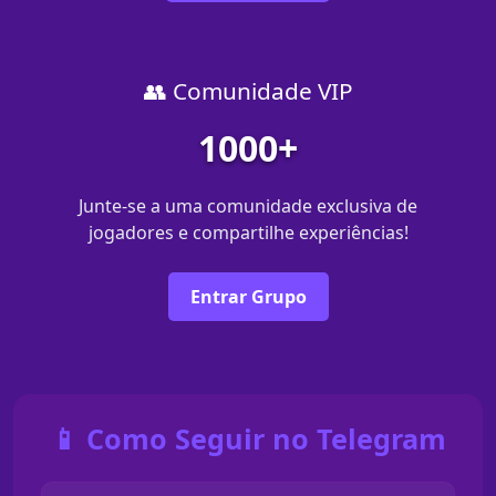
👥 Comunidade VIP
1000+
Junte-se a uma comunidade exclusiva de
jogadores e compartilhe experiências!
Entrar Grupo
📱 Como Seguir no Telegram