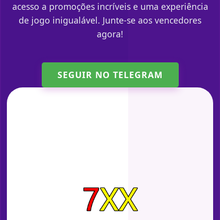
acesso a promoções incríveis e uma experiência
de jogo inigualável. Junte-se aos vencedores
agora!
SEGUIR NO TELEGRAM