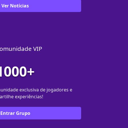
Ver Notícias
Comunidade VIP
1000+
unidade exclusiva de jogadores e
rtilhe experiências!
Entrar Grupo