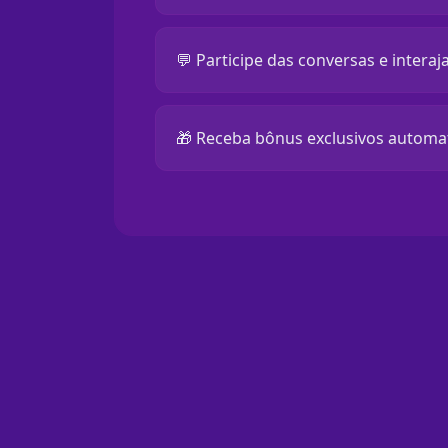
💬 Participe das conversas e interaj
🎁 Receba bônus exclusivos autom