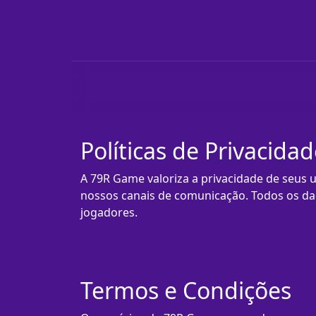
Políticas de Privacida
A 79R Game valoriza a privacidade de seus
nossos canais de comunicação. Todos os dad
jogadores.
Termos e Condições