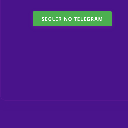
SEGUIR NO TELEGRAM