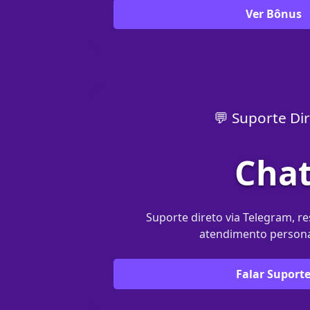
Ver Bônus
💬 Suporte Di
Cha
Suporte direto via Telegram, r
atendimento persona
Falar Suport