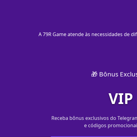
A 79R Game atende às necessidades de dife
🎁 Bônus Exclu
VIP
Receba bônus exclusivos do Telegra
e códigos promocionai