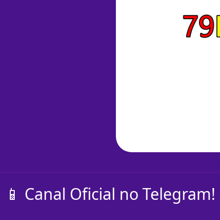
📱 Canal Oficial no Telegram!