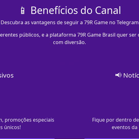
📱 Benefícios do Canal
Descubra as vantagens de seguir a 79R Game no Telegram
rentes públicos, e a plataforma 79R Game Brasil quer ser 
com diversão.
sivos
📢 Notí
m, promoções especiais
Fique por dentro d
s únicos!
eventos da