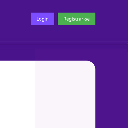
Login
Registrar-se