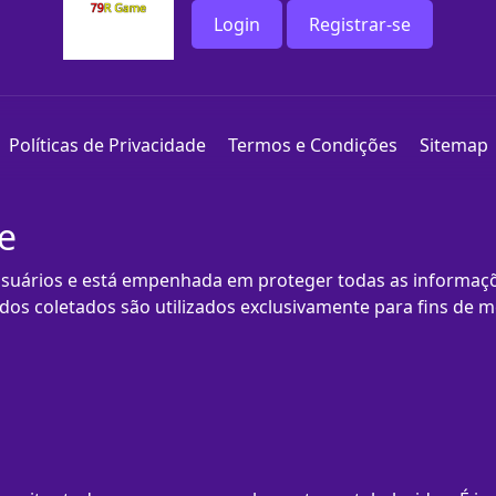
Login
Registrar-se
Políticas de Privacidade
Termos e Condições
Sitemap
de
 usuários e está empenhada em proteger todas as informaçõ
os coletados são utilizados exclusivamente para fins de m