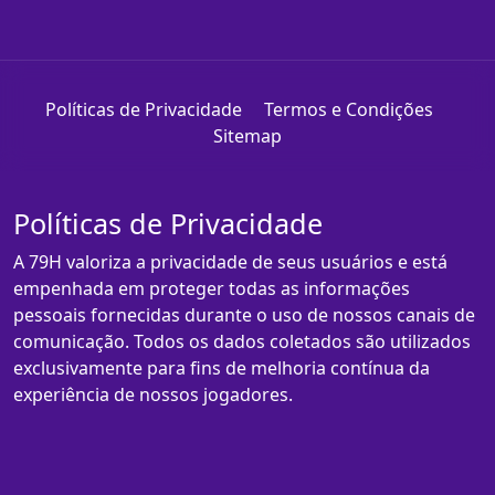
Políticas de Privacidade
Termos e Condições
Sitemap
Políticas de Privacidade
A 79H valoriza a privacidade de seus usuários e está
empenhada em proteger todas as informações
pessoais fornecidas durante o uso de nossos canais de
comunicação. Todos os dados coletados são utilizados
exclusivamente para fins de melhoria contínua da
experiência de nossos jogadores.