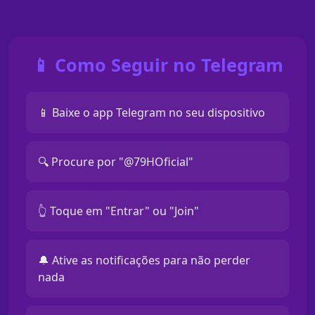
📱 Como Seguir no Telegram
📱 Baixe o app Telegram no seu dispositivo
🔍 Procure por "@79HOficial"
👆 Toque em "Entrar" ou "Join"
🔔 Ative as notificações para não perder
nada