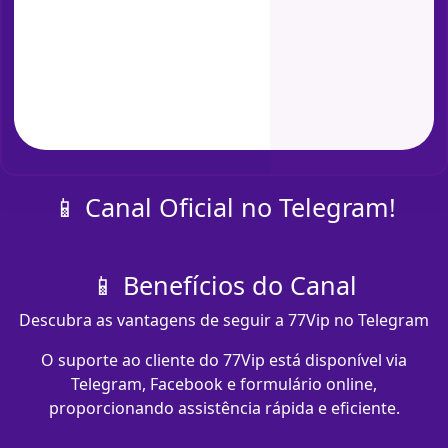
📱 Canal Oficial no Telegram!
📱 Benefícios do Canal
Descubra as vantagens de seguir a 77Vip no Telegram
O suporte ao cliente do 77Vip está disponível via
Telegram, Facebook e formulário online,
proporcionando assistência rápida e eficiente.