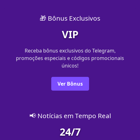
🎁 Bônus Exclusivos
VIP
Receba bônus exclusivos do Telegram,
promoções especiais e códigos promocionais
únicos!
Ver Bônus
📢 Notícias em Tempo Real
24/7