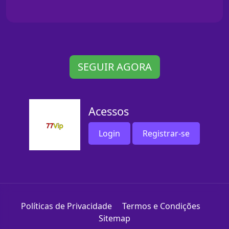
SEGUIR AGORA
Acessos
Login
Registrar-se
Políticas de Privacidade
Termos e Condições
Sitemap