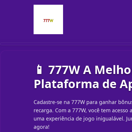
📱 777W A Melho
Plataforma de A
Cadastre-se na 777W para ganhar bônus
recarga. Com a 777W, você tem acesso a
uma experiência de jogo inigualável. J
agora!