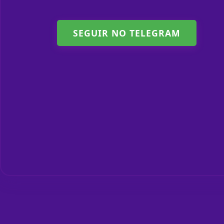
SEGUIR NO TELEGRAM