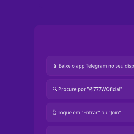
📱 Baixe o app Telegram no seu disp
🔍 Procure por "@777WOficial"
👆 Toque em "Entrar" ou "Join"