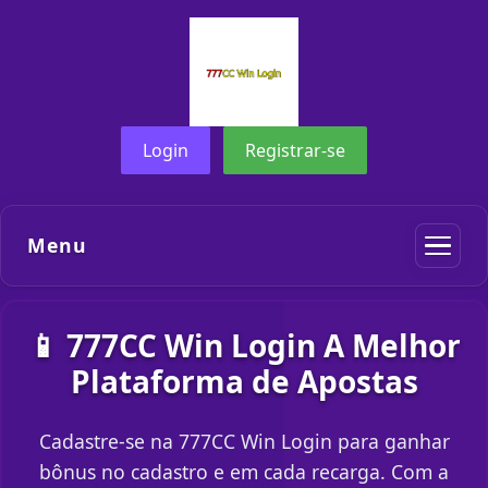
Login
Registrar-se
Menu
📱 777CC Win Login A Melhor
Plataforma de Apostas
Cadastre-se na 777CC Win Login para ganhar
bônus no cadastro e em cada recarga. Com a