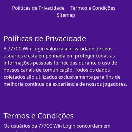
Políticas de Privacidade
Termos e Condições
Sitemap
Políticas de Privacidade
A 777CC Win Login valoriza a privacidade de seus
usuários e está empenhada em proteger todas as
informações pessoais fornecidas durante o uso de
nossos canais de comunicação. Todos os dados
coletados são utilizados exclusivamente para fins de
melhoria contínua da experiência de nossos jogadores.
Termos e Condições
Os usuários da 777CC Win Login concordam em