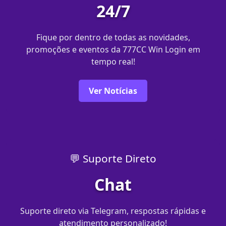
24/7
Fique por dentro de todas as novidades,
promoções e eventos da 777CC Win Login em
tempo real!
Ver Notícias
💬 Suporte Direto
Chat
Suporte direto via Telegram, respostas rápidas e
atendimento personalizado!