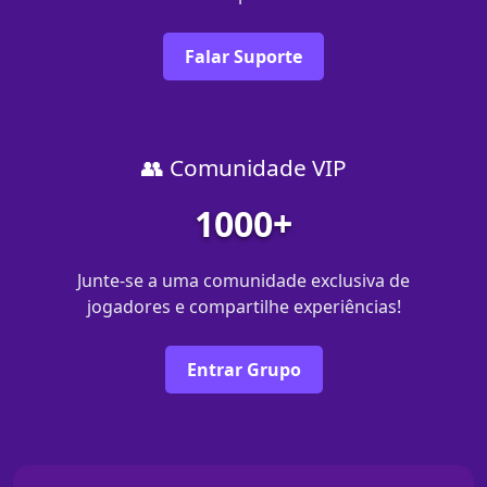
Falar Suporte
👥 Comunidade VIP
1000+
Junte-se a uma comunidade exclusiva de
jogadores e compartilhe experiências!
Entrar Grupo