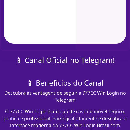
📱 Canal Oficial no Telegram!
📱 Benefícios do Canal
Descubra as vantagens de seguir a 777CC Win Login no
Telegram
O 777CC Win Login é um app de cassino móvel seguro,
prático e profissional. Baixe gratuitamente e descubra a
interface moderna da 777CC Win Login Brasil com