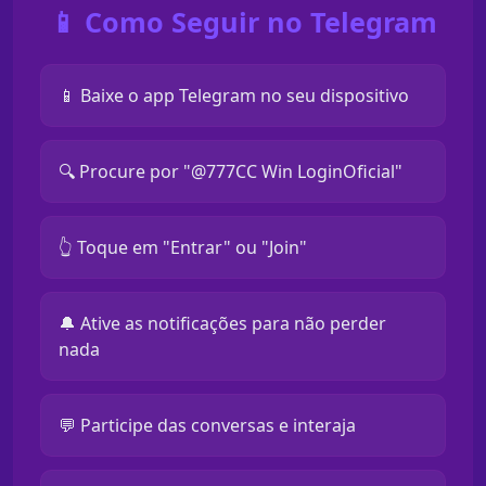
📱 Como Seguir no Telegram
📱 Baixe o app Telegram no seu dispositivo
🔍 Procure por "@777CC Win LoginOficial"
👆 Toque em "Entrar" ou "Join"
🔔 Ative as notificações para não perder
nada
💬 Participe das conversas e interaja