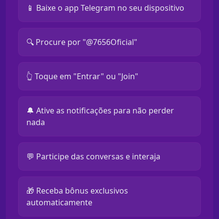
📱 Baixe o app Telegram no seu dispositivo
🔍 Procure por "@7656Oficial"
👆 Toque em "Entrar" ou "Join"
🔔 Ative as notificações para não perder
nada
💬 Participe das conversas e interaja
🎁 Receba bônus exclusivos
automaticamente