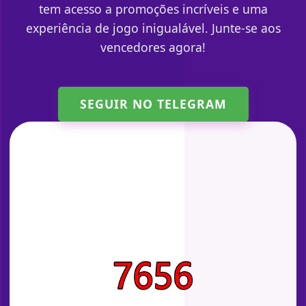
tem acesso a promoções incríveis e uma
experiência de jogo inigualável. Junte-se aos
vencedores agora!
SEGUIR NO TELEGRAM