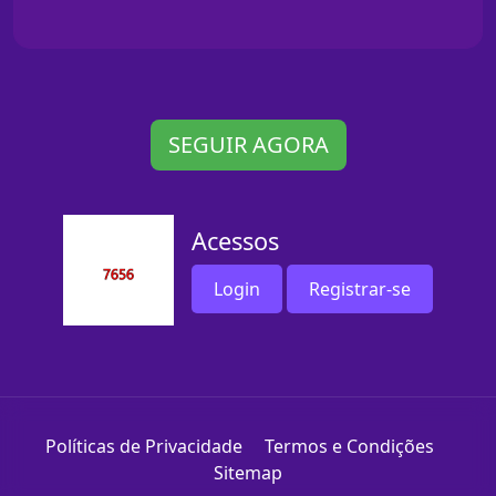
SEGUIR AGORA
Acessos
Login
Registrar-se
Políticas de Privacidade
Termos e Condições
Sitemap