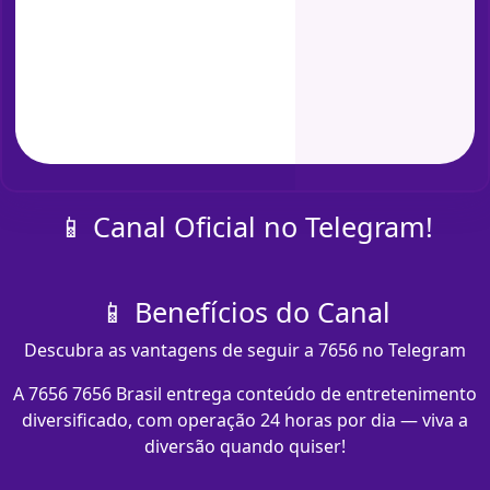
📱 Canal Oficial no Telegram!
📱 Benefícios do Canal
Descubra as vantagens de seguir a 7656 no Telegram
A 7656 7656 Brasil entrega conteúdo de entretenimento
diversificado, com operação 24 horas por dia — viva a
diversão quando quiser!