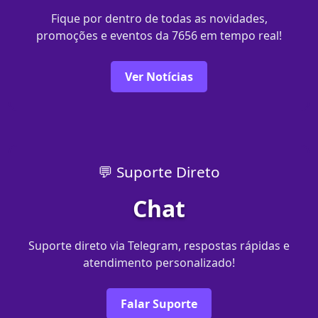
Fique por dentro de todas as novidades,
promoções e eventos da 7656 em tempo real!
Ver Notícias
💬 Suporte Direto
Chat
Suporte direto via Telegram, respostas rápidas e
atendimento personalizado!
Falar Suporte