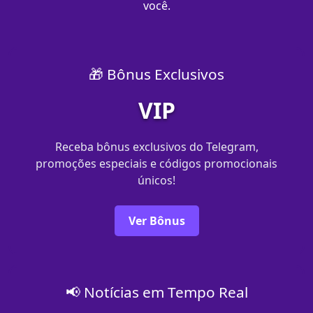
você.
🎁 Bônus Exclusivos
VIP
Receba bônus exclusivos do Telegram,
promoções especiais e códigos promocionais
únicos!
Ver Bônus
📢 Notícias em Tempo Real