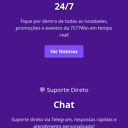
24/7
Fique por dentro de todas as novidades,
promoções e eventos da 7577Win em tempo
real!
Ver Notícias
💬 Suporte Direto
Chat
Suporte direto via Telegram, respostas rápidas e
atendimento personalizado!