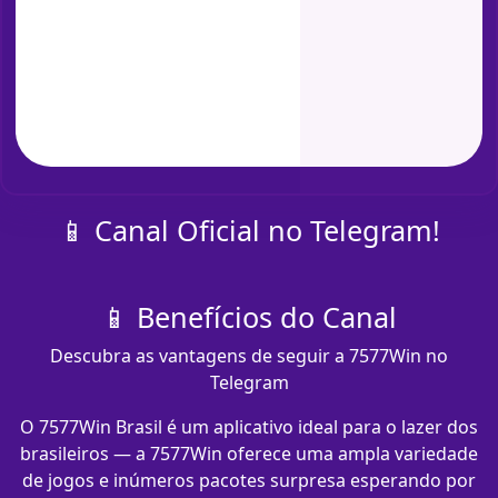
📱 Canal Oficial no Telegram!
📱 Benefícios do Canal
Descubra as vantagens de seguir a 7577Win no
Telegram
O 7577Win Brasil é um aplicativo ideal para o lazer dos
brasileiros — a 7577Win oferece uma ampla variedade
de jogos e inúmeros pacotes surpresa esperando por