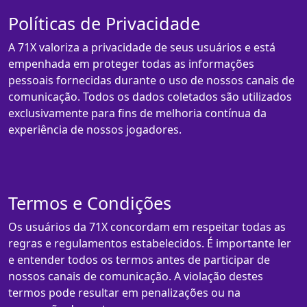
Políticas de Privacidade
A 71X valoriza a privacidade de seus usuários e está
empenhada em proteger todas as informações
pessoais fornecidas durante o uso de nossos canais de
comunicação. Todos os dados coletados são utilizados
exclusivamente para fins de melhoria contínua da
experiência de nossos jogadores.
Termos e Condições
Os usuários da 71X concordam em respeitar todas as
regras e regulamentos estabelecidos. É importante ler
e entender todos os termos antes de participar de
nossos canais de comunicação. A violação destes
termos pode resultar em penalizações ou na