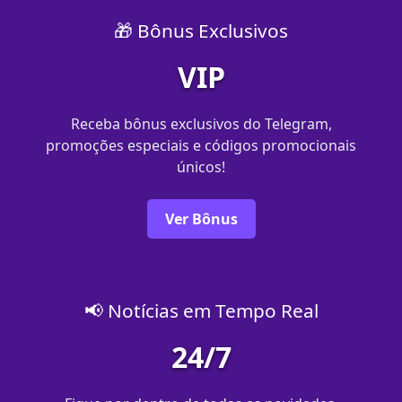
🎁 Bônus Exclusivos
VIP
Receba bônus exclusivos do Telegram,
promoções especiais e códigos promocionais
únicos!
Ver Bônus
📢 Notícias em Tempo Real
24/7