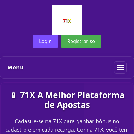
Login
Registrar-se
Menu
📱 71X A Melhor Plataforma
de Apostas
Cadastre-se na 71X para ganhar bônus no
cadastro e em cada recarga. Com a 71X, você tem