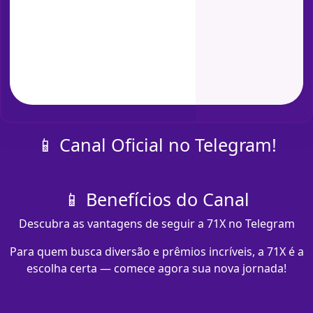
📱 Canal Oficial no Telegram!
📱 Benefícios do Canal
Descubra as vantagens de seguir a 71X no Telegram
Para quem busca diversão e prêmios incríveis, a 71X é a
escolha certa — comece agora sua nova jornada!