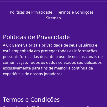
Políticas de Privacidade
Termos e Condições
Sitemap
Políticas de Privacidade
A 6R Game valoriza a privacidade de seus usuários e
está empenhada em proteger todas as informações
pessoais fornecidas durante o uso de nossos canais de
comunicação. Todos os dados coletados são utilizados
exclusivamente para fins de melhoria contínua da
experiência de nossos jogadores.
Termos e Condições