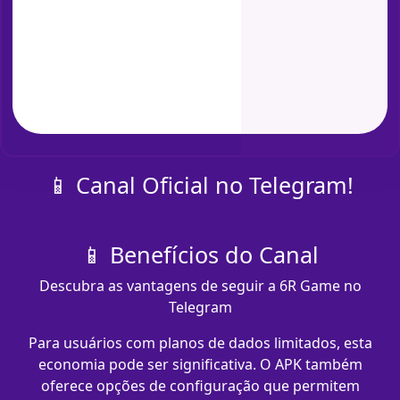
📱 Canal Oficial no Telegram!
📱 Benefícios do Canal
Descubra as vantagens de seguir a 6R Game no
Telegram
Para usuários com planos de dados limitados, esta
economia pode ser significativa. O APK também
oferece opções de configuração que permitem