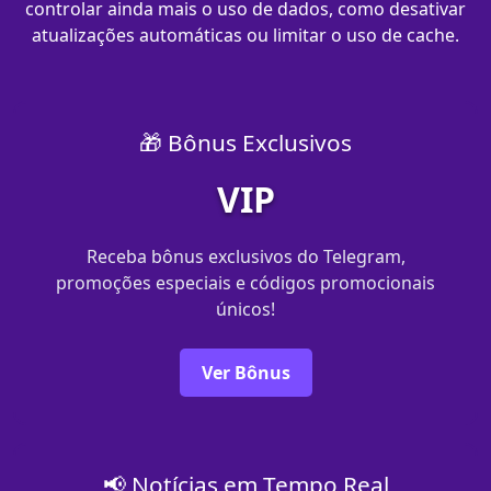
controlar ainda mais o uso de dados, como desativar
atualizações automáticas ou limitar o uso de cache.
🎁 Bônus Exclusivos
VIP
Receba bônus exclusivos do Telegram,
promoções especiais e códigos promocionais
únicos!
Ver Bônus
📢 Notícias em Tempo Real