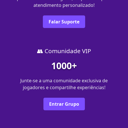
atendimento personalizado!
Falar Suporte
👥 Comunidade VIP
1000+
Junte-se a uma comunidade exclusiva de
jogadores e compartilhe experiências!
Entrar Grupo