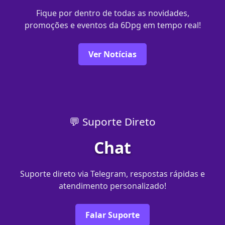
Fique por dentro de todas as novidades,
promoções e eventos da 6Dpg em tempo real!
Ver Notícias
💬 Suporte Direto
Chat
Suporte direto via Telegram, respostas rápidas e
atendimento personalizado!
Falar Suporte