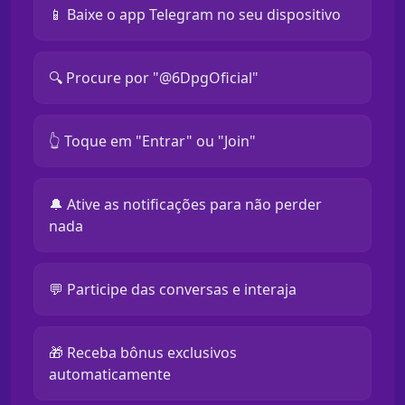
📱 Baixe o app Telegram no seu dispositivo
🔍 Procure por "@6DpgOficial"
👆 Toque em "Entrar" ou "Join"
🔔 Ative as notificações para não perder
nada
💬 Participe das conversas e interaja
🎁 Receba bônus exclusivos
automaticamente