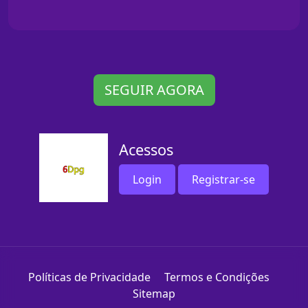
SEGUIR AGORA
Acessos
Login
Registrar-se
Políticas de Privacidade
Termos e Condições
Sitemap