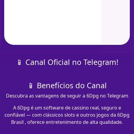
📱 Canal Oficial no Telegram!
📱 Benefícios do Canal
Descubra as vantagens de seguir a 6Dpg no Telegram
A 6Dpg é um software de cassino real, seguro e
confiável — com clássicos slots e outros jogos da 6Dpg
Brasil , oferece entretenimento de alta qualidade.