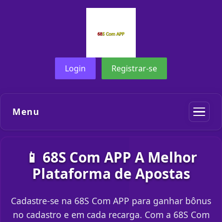
Login
Registrar-se
Menu
📱 68S Com APP A Melhor
Plataforma de Apostas
Cadastre-se na 68S Com APP para ganhar bônus
no cadastro e em cada recarga. Com a 68S Com