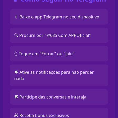
📱 Baixe o app Telegram no seu dispositivo
🔍 Procure por "@68S Com APPOficial"
👆 Toque em "Entrar" ou "Join"
🔔 Ative as notificações para não perder
nada
💬 Participe das conversas e interaja
🎁 Receba bônus exclusivos