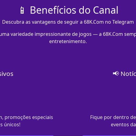
📱 Benefícios do Canal
Descubra as vantagens de seguir a 68K.Com no Telegram
 uma variedade impressionante de jogos — a 68K.Com sempre
entretenimento.
sivos
📢 Notí
m, promoções especiais
Fique por dentro d
s únicos!
eventos da