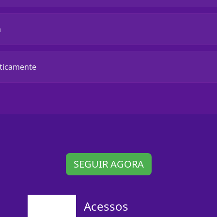
a
aticamente
SEGUIR AGORA
Acessos