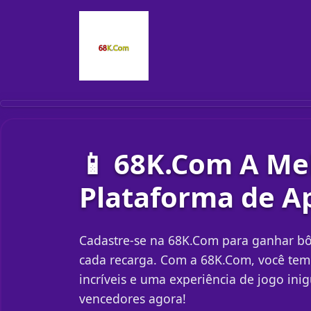
📱 68K.Com A Me
Plataforma de A
Cadastre-se na 68K.Com para ganhar b
cada recarga. Com a 68K.Com, você te
incríveis e uma experiência de jogo inig
vencedores agora!