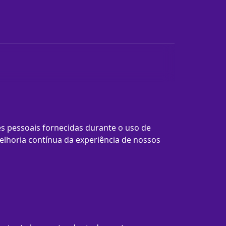
s pessoais fornecidas durante o uso de
elhoria contínua da experiência de nossos