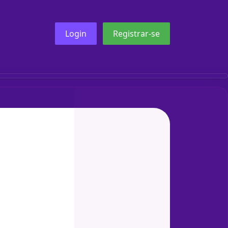
Login
Registrar-se