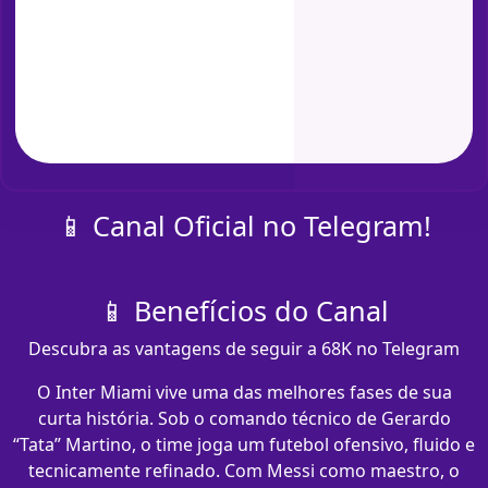
📱 Canal Oficial no Telegram!
📱 Benefícios do Canal
Descubra as vantagens de seguir a 68K no Telegram
O Inter Miami vive uma das melhores fases de sua
curta história. Sob o comando técnico de Gerardo
“Tata” Martino, o time joga um futebol ofensivo, fluido e
tecnicamente refinado. Com Messi como maestro, o