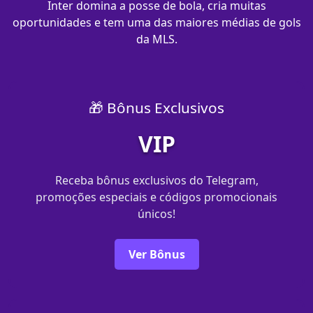
Inter domina a posse de bola, cria muitas
oportunidades e tem uma das maiores médias de gols
da MLS.
🎁 Bônus Exclusivos
VIP
Receba bônus exclusivos do Telegram,
promoções especiais e códigos promocionais
únicos!
Ver Bônus