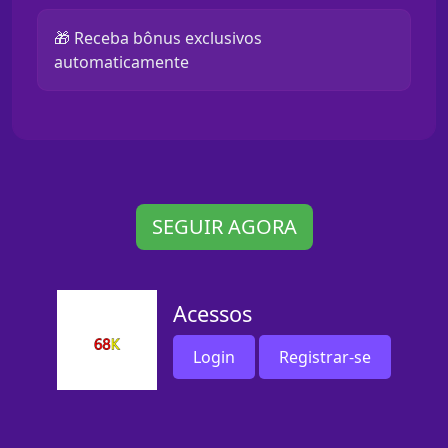
🎁 Receba bônus exclusivos
automaticamente
SEGUIR AGORA
Acessos
Login
Registrar-se