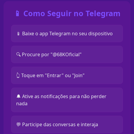
📱 Como Seguir no Telegram
📱 Baixe o app Telegram no seu dispositivo
🔍 Procure por "@68KOficial"
👆 Toque em "Entrar" ou "Join"
🔔 Ative as notificações para não perder
nada
💬 Participe das conversas e interaja