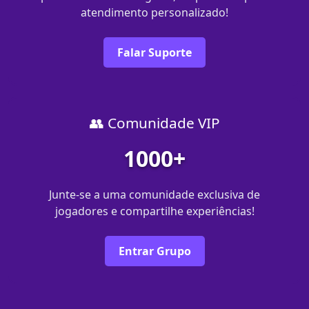
atendimento personalizado!
Falar Suporte
👥 Comunidade VIP
1000+
Junte-se a uma comunidade exclusiva de
jogadores e compartilhe experiências!
Entrar Grupo