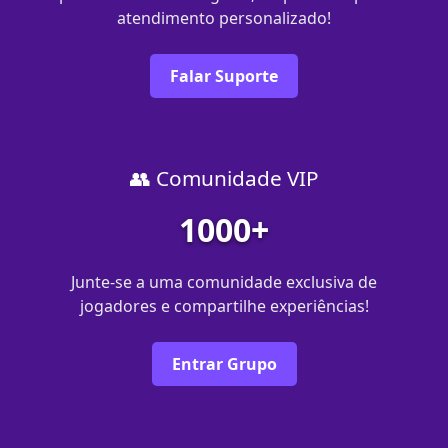
atendimento personalizado!
Falar Suporte
👥 Comunidade VIP
1000+
Junte-se a uma comunidade exclusiva de
jogadores e compartilhe experiências!
Entrar Grupo