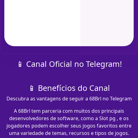
📱 Canal Oficial no Telegram!
📱 Benefícios do Canal
Descubra as vantagens de seguir a 68Brl no Telegram
A 68Brl tem parceria com muitos dos principais
desenvolvedores de software, como a Slot pg , e os
jogadores podem escolher seus jogos favoritos entre
uma variedade de temas, recursos e tipos de jogos.