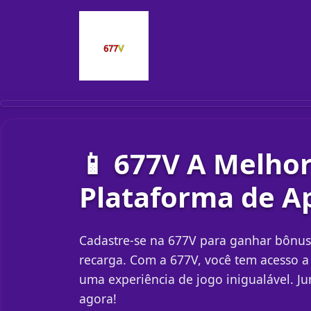
📱 677V A Melho
Plataforma de A
Cadastre-se na 677V para ganhar bônus
recarga. Com a 677V, você tem acesso a
uma experiência de jogo inigualável. J
agora!