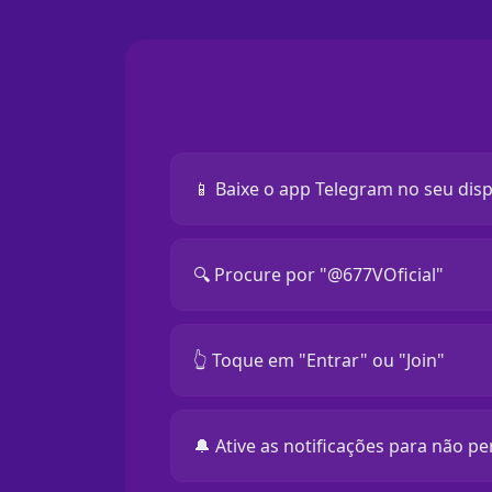
📱 Baixe o app Telegram no seu disp
🔍 Procure por "@677VOficial"
👆 Toque em "Entrar" ou "Join"
🔔 Ative as notificações para não p