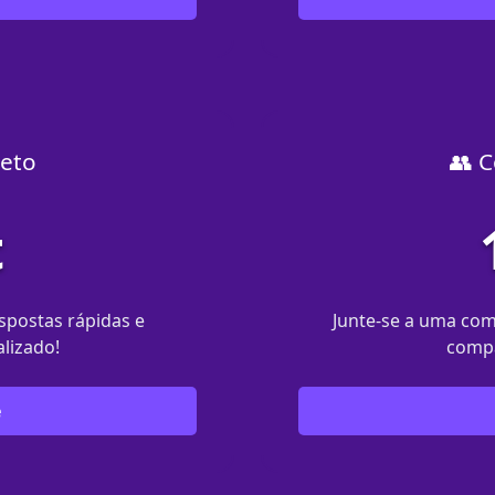
reto
👥 
t
espostas rápidas e
Junte-se a uma com
lizado!
compa
e