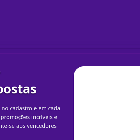
r
postas
 no cadastro e em cada
 promoções incríveis e
unte-se aos vencedores