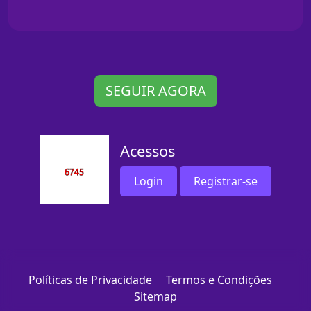
SEGUIR AGORA
Acessos
Login
Registrar-se
Políticas de Privacidade
Termos e Condições
Sitemap