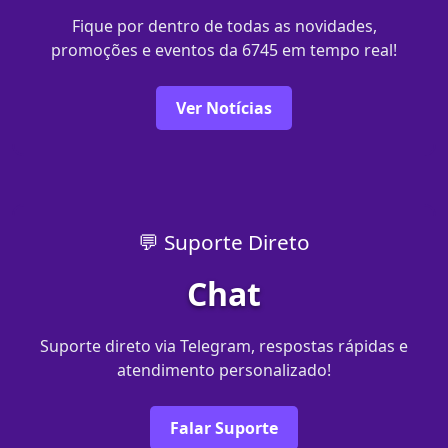
Fique por dentro de todas as novidades,
promoções e eventos da 6745 em tempo real!
Ver Notícias
💬 Suporte Direto
Chat
Suporte direto via Telegram, respostas rápidas e
atendimento personalizado!
Falar Suporte