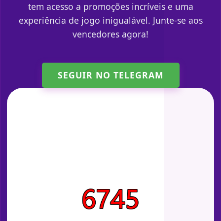
tem acesso a promoções incríveis e uma
experiência de jogo inigualável. Junte-se aos
vencedores agora!
SEGUIR NO TELEGRAM