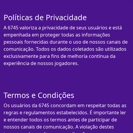
Políticas de Privacidade
A 6745 valoriza a privacidade de seus usuários e está
empenhada em proteger todas as informações
pessoais fornecidas durante o uso de nossos canais de
comunicação. Todos os dados coletados são utilizados
exclusivamente para fins de melhoria contínua da
experiência de nossos jogadores.
Termos e Condições
Os usuários da 6745 concordam em respeitar todas as
regras e regulamentos estabelecidos. É importante ler
e entender todos os termos antes de participar de
nossos canais de comunicação. A violação destes