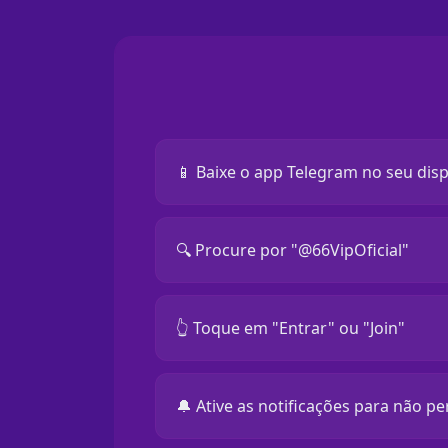
📱 Baixe o app Telegram no seu disp
🔍 Procure por "@66VipOficial"
👆 Toque em "Entrar" ou "Join"
🔔 Ative as notificações para não p