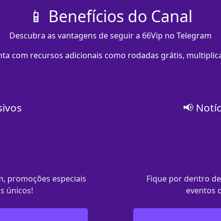
📱 Benefícios do Canal
Descubra as vantagens de seguir a 66Vip no Telegram
onta com recursos adicionais como rodadas grátis, multipli
sivos
📢 Notí
m, promoções especiais
Fique por dentro d
s únicos!
eventos 