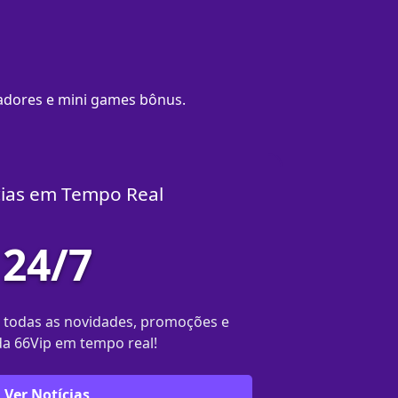
cadores e mini games bônus.
cias em Tempo Real
24/7
e todas as novidades, promoções e
da 66Vip em tempo real!
Ver Notícias