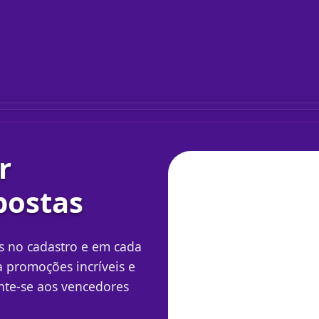
r
postas
s no cadastro e em cada
a promoções incríveis e
unte-se aos vencedores