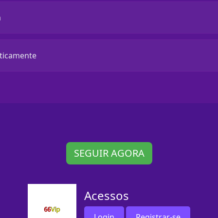
a
aticamente
SEGUIR AGORA
Acessos
Login
Registrar-se