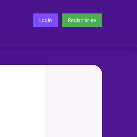
Login
Registrar-se