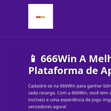
📱 666Win A Mel
Plataforma de A
Cadastre-se na 666Win para ganhar bôn
cada recarga. Com a 666Win, você tem 
incríveis e uma experiência de jogo inig
vencedores agora!