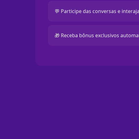
💬 Participe das conversas e interaj
🎁 Receba bônus exclusivos autom