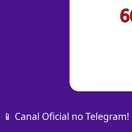
📱 Canal Oficial no Telegram!