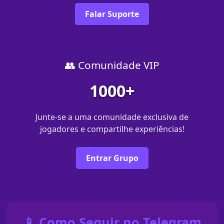
Falar Suporte
👥 Comunidade VIP
1000+
Junte-se a uma comunidade exclusiva de
jogadores e compartilhe experiências!
Entrar Grupo
📱 Como Seguir no Telegram