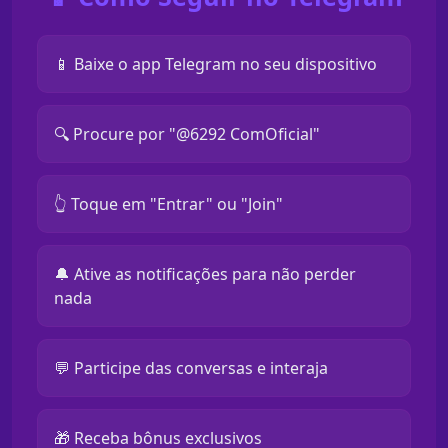
📱 Baixe o app Telegram no seu dispositivo
🔍 Procure por "@6292 ComOficial"
👆 Toque em "Entrar" ou "Join"
🔔 Ative as notificações para não perder
nada
💬 Participe das conversas e interaja
🎁 Receba bônus exclusivos