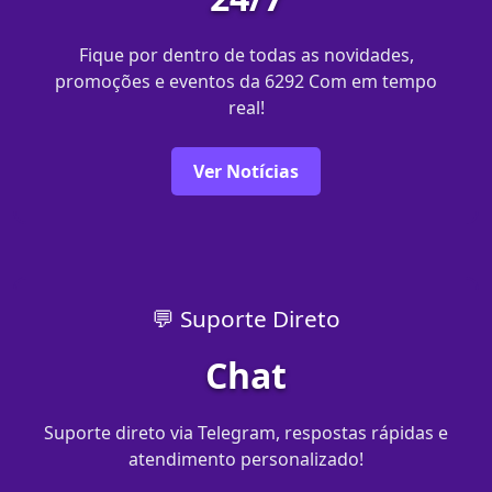
Fique por dentro de todas as novidades,
promoções e eventos da 6292 Com em tempo
real!
Ver Notícias
💬 Suporte Direto
Chat
Suporte direto via Telegram, respostas rápidas e
atendimento personalizado!