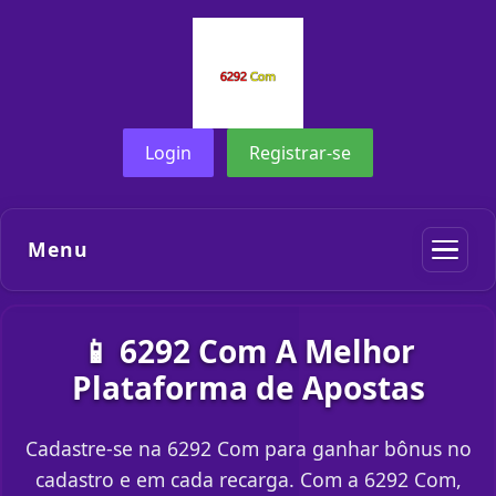
Login
Registrar-se
Menu
📱 6292 Com A Melhor
Plataforma de Apostas
Cadastre-se na 6292 Com para ganhar bônus no
cadastro e em cada recarga. Com a 6292 Com,