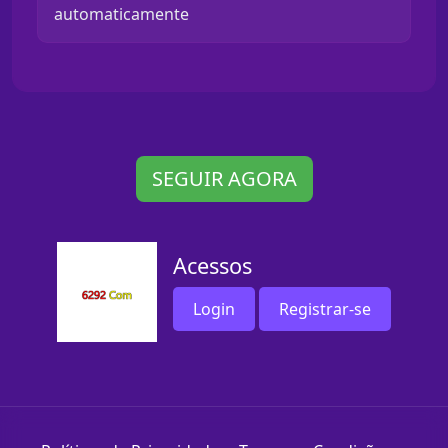
automaticamente
SEGUIR AGORA
Acessos
Login
Registrar-se