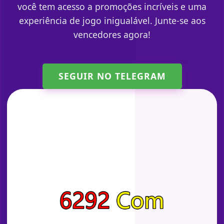
você tem acesso a promoções incríveis e uma
experiência de jogo inigualável. Junte-se aos
vencedores agora!
SEGUIR NO TELEGRAM