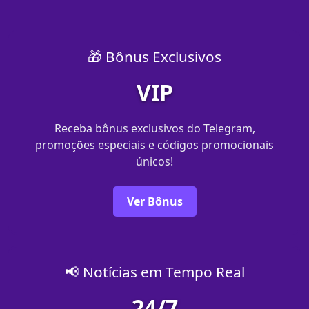
🎁 Bônus Exclusivos
VIP
Receba bônus exclusivos do Telegram,
promoções especiais e códigos promocionais
únicos!
Ver Bônus
📢 Notícias em Tempo Real
24/7