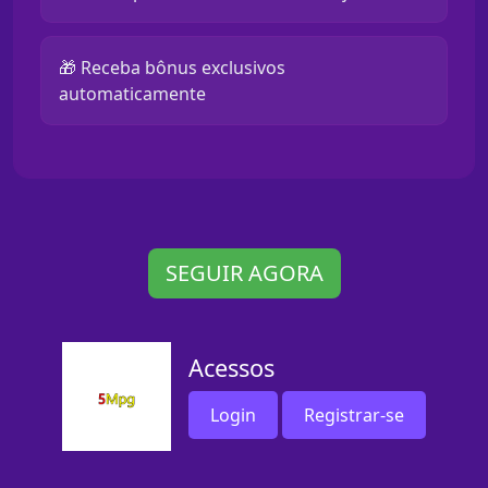
🎁 Receba bônus exclusivos
automaticamente
SEGUIR AGORA
Acessos
Login
Registrar-se