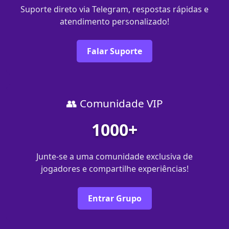
Suporte direto via Telegram, respostas rápidas e
atendimento personalizado!
Falar Suporte
👥 Comunidade VIP
1000+
Junte-se a uma comunidade exclusiva de
jogadores e compartilhe experiências!
Entrar Grupo