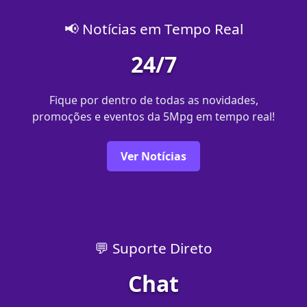
📢 Notícias em Tempo Real
24/7
Fique por dentro de todas as novidades,
promoções e eventos da 5Mpg em tempo real!
Ver Notícias
💬 Suporte Direto
Chat