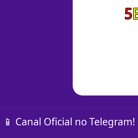
📱 Canal Oficial no Telegram!