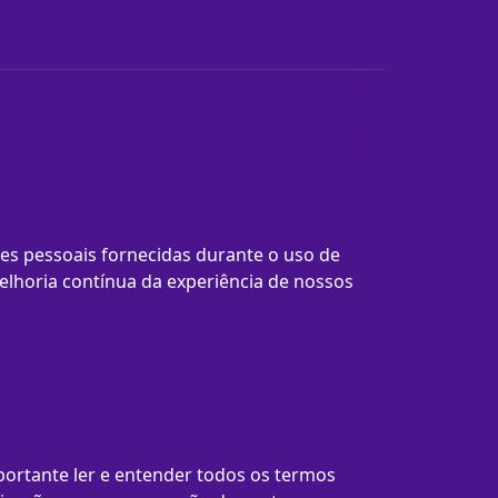
es pessoais fornecidas durante o uso de
elhoria contínua da experiência de nossos
portante ler e entender todos os termos