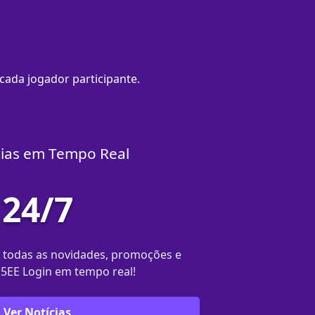
 cada jogador participante.
cias em Tempo Real
24/7
e todas as novidades, promoções e
 5EE Login em tempo real!
Ver Notícias