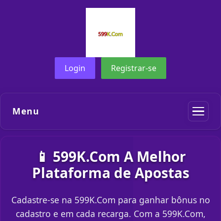
Login
Registrar-se
Menu
📱 599K.Com A Melhor
Plataforma de Apostas
Cadastre-se na 599K.Com para ganhar bônus no
cadastro e em cada recarga. Com a 599K.Com,