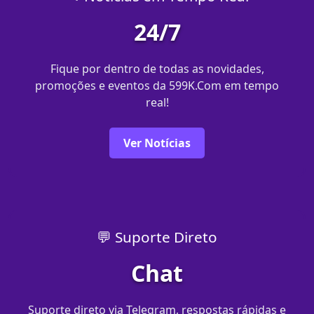
24/7
Fique por dentro de todas as novidades,
promoções e eventos da 599K.Com em tempo
real!
Ver Notícias
💬 Suporte Direto
Chat
Suporte direto via Telegram, respostas rápidas e