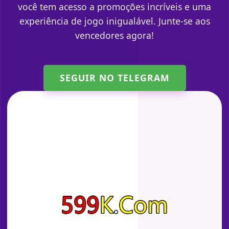
você tem acesso a promoções incríveis e uma
experiência de jogo inigualável. Junte-se aos
vencedores agora!
SEGUIR NO TELEGRAM