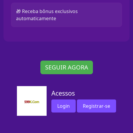
🎁 Receba bônus exclusivos
automaticamente
SEGUIR AGORA
Acessos
Login
Registrar-se