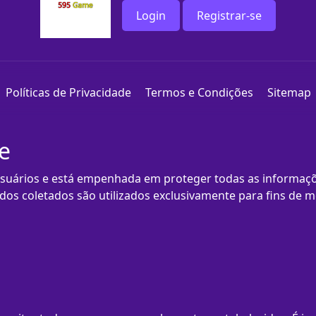
Login
Registrar-se
Políticas de Privacidade
Termos e Condições
Sitemap
de
 usuários e está empenhada em proteger todas as informaçõ
os coletados são utilizados exclusivamente para fins de m