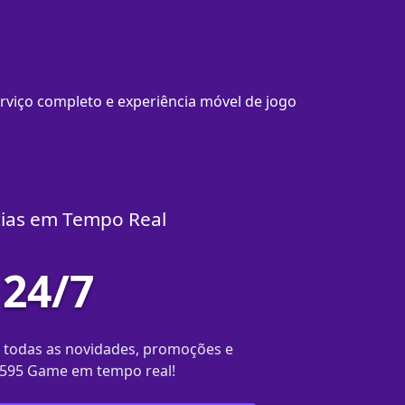
rviço completo e experiência móvel de jogo
cias em Tempo Real
24/7
e todas as novidades, promoções e
 595 Game em tempo real!