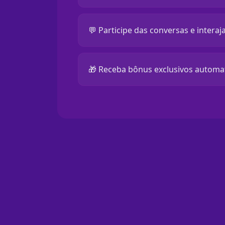
💬 Participe das conversas e interaj
🎁 Receba bônus exclusivos autom