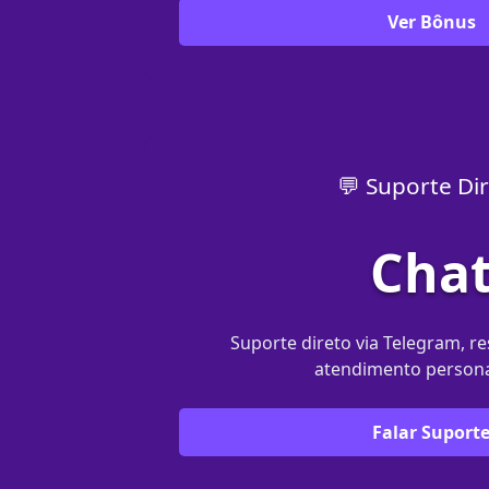
Ver Bônus
💬 Suporte Di
Cha
Suporte direto via Telegram, r
atendimento persona
Falar Suport