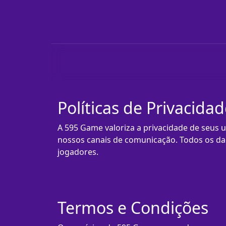
Políticas de Privacida
A 595 Game valoriza a privacidade de seus
nossos canais de comunicação. Todos os dad
jogadores.
Termos e Condições