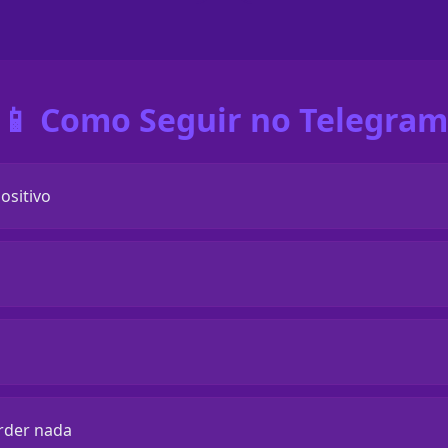
📱 Como Seguir no Telegram
ositivo
erder nada