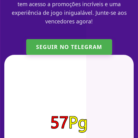
tem acesso a promoções incríveis e uma
experiência de jogo inigualável. Junte-se aos
vencedores agora!
SEGUIR NO TELEGRAM