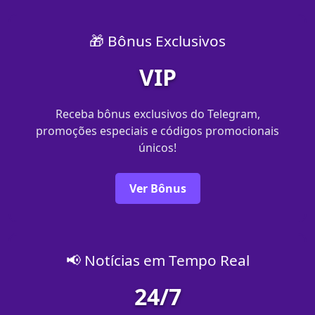
🎁 Bônus Exclusivos
VIP
Receba bônus exclusivos do Telegram,
promoções especiais e códigos promocionais
únicos!
Ver Bônus
📢 Notícias em Tempo Real
24/7