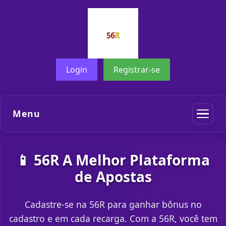
Login
Registrar-se
Menu
📱 56R A Melhor Plataforma
de Apostas
Cadastre-se na 56R para ganhar bônus no
cadastro e em cada recarga. Com a 56R, você tem