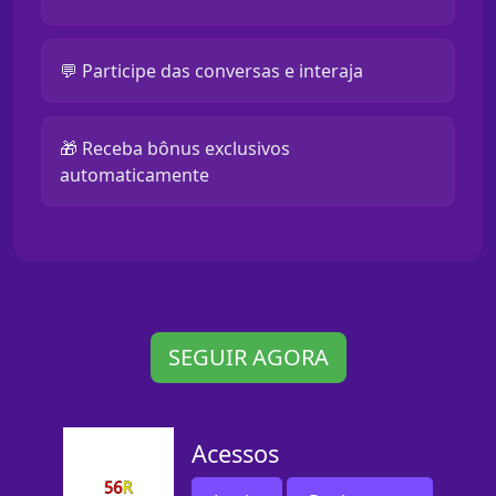
💬 Participe das conversas e interaja
🎁 Receba bônus exclusivos
automaticamente
SEGUIR AGORA
Acessos