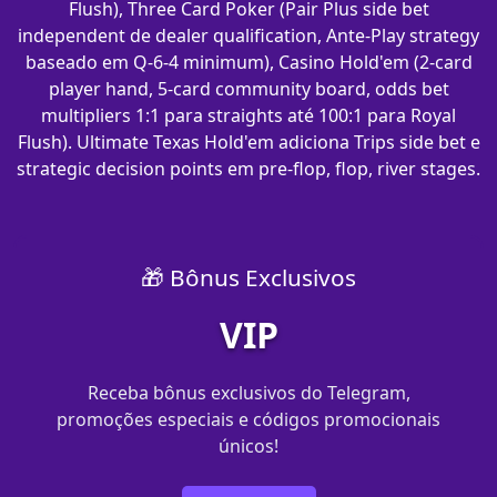
Flush), Three Card Poker (Pair Plus side bet
independent de dealer qualification, Ante-Play strategy
baseado em Q-6-4 minimum), Casino Hold'em (2-card
player hand, 5-card community board, odds bet
multipliers 1:1 para straights até 100:1 para Royal
Flush). Ultimate Texas Hold'em adiciona Trips side bet e
strategic decision points em pre-flop, flop, river stages.
🎁 Bônus Exclusivos
VIP
Receba bônus exclusivos do Telegram,
promoções especiais e códigos promocionais
únicos!