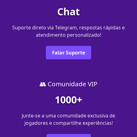
Chat
Suporte direto via Telegram, respostas rápidas e
atendimento personalizado!
Falar Suporte
👥 Comunidade VIP
1000+
Junte-se a uma comunidade exclusiva de
jogadores e compartilhe experiências!