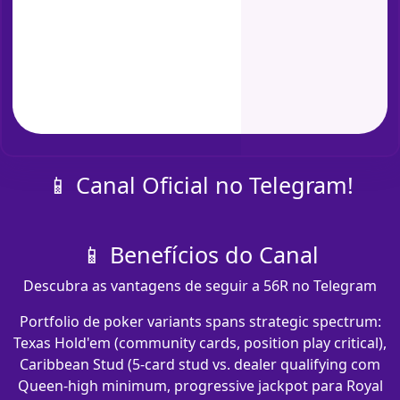
📱 Canal Oficial no Telegram!
📱 Benefícios do Canal
Descubra as vantagens de seguir a 56R no Telegram
Portfolio de poker variants spans strategic spectrum:
Texas Hold'em (community cards, position play critical),
Caribbean Stud (5-card stud vs. dealer qualifying com
Queen-high minimum, progressive jackpot para Royal