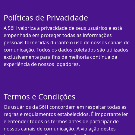
Políticas de Privacidade
A 56H valoriza a privacidade de seus usuários e está
empenhada em proteger todas as informações
pessoais fornecidas durante o uso de nossos canais de
comunicação. Todos os dados coletados são utilizados
exclusivamente para fins de melhoria contínua da
experiência de nossos jogadores.
Termos e Condições
Os usuários da 56H concordam em respeitar todas as
regras e regulamentos estabelecidos. É importante ler
e entender todos os termos antes de participar de
nossos canais de comunicação. A violação destes