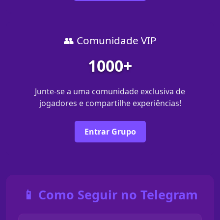
👥 Comunidade VIP
1000+
Junte-se a uma comunidade exclusiva de
jogadores e compartilhe experiências!
Entrar Grupo
📱 Como Seguir no Telegram