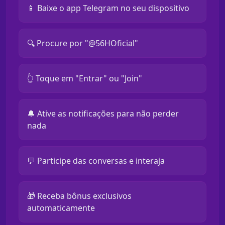
📱 Baixe o app Telegram no seu dispositivo
🔍 Procure por "@56HOficial"
👆 Toque em "Entrar" ou "Join"
🔔 Ative as notificações para não perder
nada
💬 Participe das conversas e interaja
🎁 Receba bônus exclusivos
automaticamente