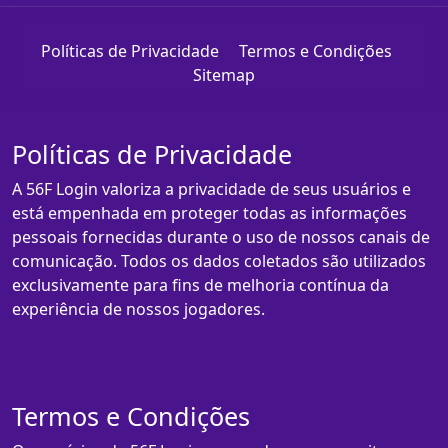
Políticas de Privacidade
Termos e Condições
Sitemap
Políticas de Privacidade
A 56F Login valoriza a privacidade de seus usuários e
está empenhada em proteger todas as informações
pessoais fornecidas durante o uso de nossos canais de
comunicação. Todos os dados coletados são utilizados
exclusivamente para fins de melhoria contínua da
experiência de nossos jogadores.
Termos e Condições