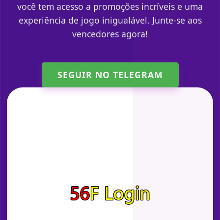
você tem acesso a promoções incríveis e uma
experiência de jogo inigualável. Junte-se aos
vencedores agora!
SEGUIR NO TELEGRAM