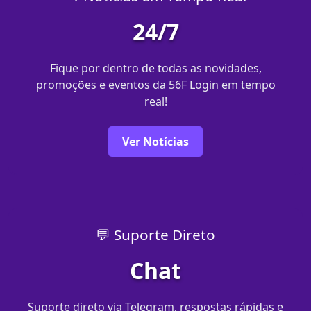
24/7
Fique por dentro de todas as novidades,
promoções e eventos da 56F Login em tempo
real!
Ver Notícias
💬 Suporte Direto
Chat
Suporte direto via Telegram, respostas rápidas e