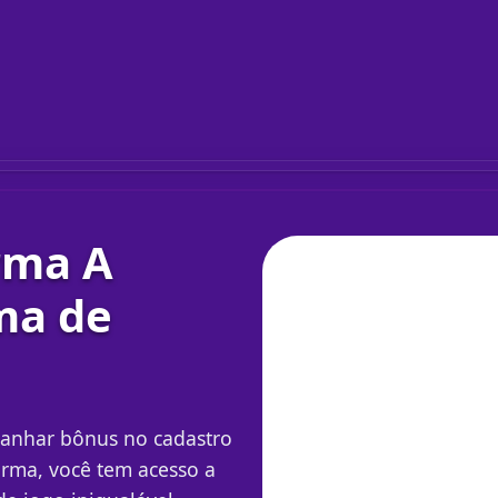
rma A
ma de
ganhar bônus no cadastro
orma, você tem acesso a