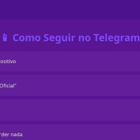
📱 Como Seguir no Telegram
ositivo
ficial"
erder nada