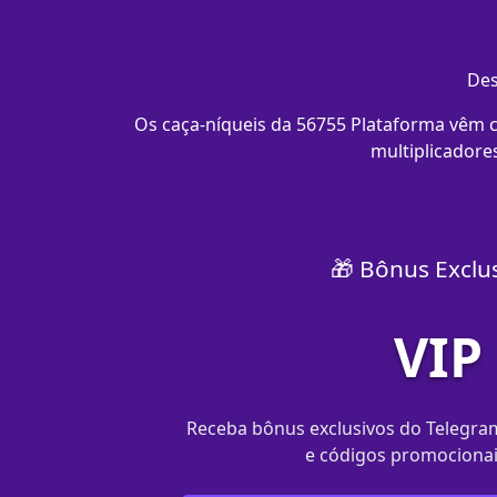
Des
Os caça-níqueis da 56755 Plataforma vêm c
multiplicadore
🎁 Bônus Exclu
VIP
Receba bônus exclusivos do Telegra
e códigos promocionai