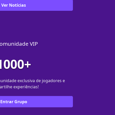
Ver Notícias
Comunidade VIP
1000+
unidade exclusiva de jogadores e
rtilhe experiências!
Entrar Grupo