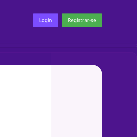
Login
Registrar-se