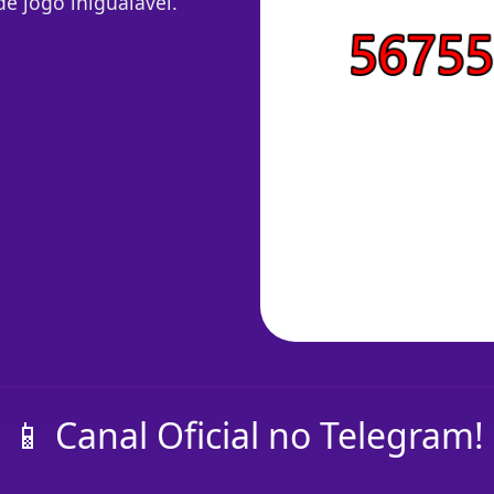
e jogo inigualável.
📱 Canal Oficial no Telegram!