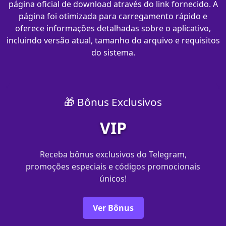
página oficial de download através do link fornecido. A
página foi otimizada para carregamento rápido e
oferece informações detalhadas sobre o aplicativo,
incluindo versão atual, tamanho do arquivo e requisitos
do sistema.
🎁 Bônus Exclusivos
VIP
Receba bônus exclusivos do Telegram,
promoções especiais e códigos promocionais
únicos!
Ver Bônus