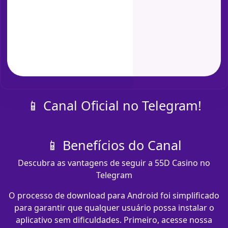
📱 Canal Oficial no Telegram!
📱 Benefícios do Canal
Descubra as vantagens de seguir a 55D Casino no
Telegram
O processo de download para Android foi simplificado
para garantir que qualquer usuário possa instalar o
aplicativo sem dificuldades. Primeiro, acesse nossa