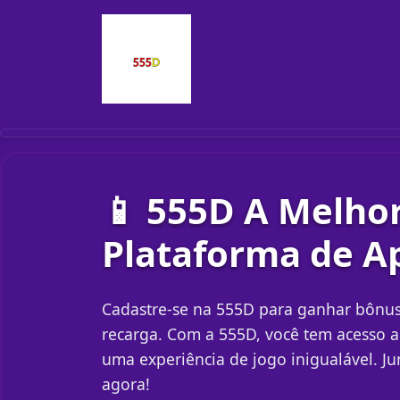
📱 555D A Melho
Plataforma de A
Cadastre-se na 555D para ganhar bônus
recarga. Com a 555D, você tem acesso a
uma experiência de jogo inigualável. J
agora!