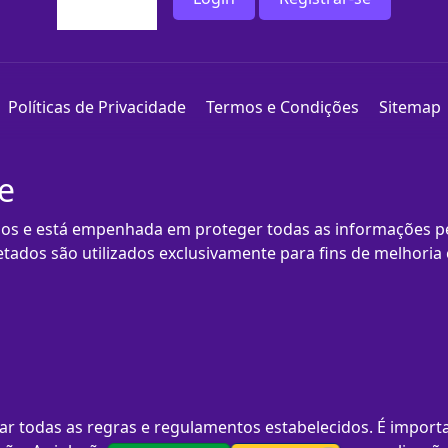
Políticas de Privacidade
Termos e Condições
Sitemap
de
rios e está empenhada em proteger todas as informações p
tados são utilizados exclusivamente para fins de melhoria
 todas as regras e regulamentos estabelecidos. É importa