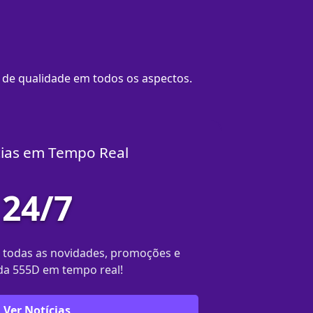
 de qualidade em todos os aspectos.
cias em Tempo Real
24/7
e todas as novidades, promoções e
da 555D em tempo real!
Ver Notícias