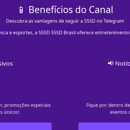
📱 Benefícios do Canal
Descubra as vantagens de seguir a 555D no Telegram
esca e esportes, a 555D 555D Brasil oferece entretenimento
sivos
📢 Notí
m, promoções especiais
Fique por dentro d
s únicos!
eventos 