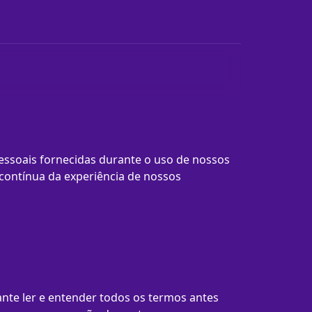
essoais fornecidas durante o uso de nossos
 contínua da experiência de nossos
nte ler e entender todos os termos antes