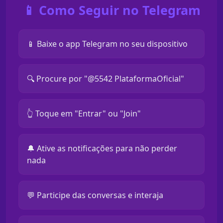
📱 Como Seguir no Telegram
📱 Baixe o app Telegram no seu dispositivo
🔍 Procure por "@5542 PlataformaOficial"
👆 Toque em "Entrar" ou "Join"
🔔 Ative as notificações para não perder
nada
💬 Participe das conversas e interaja