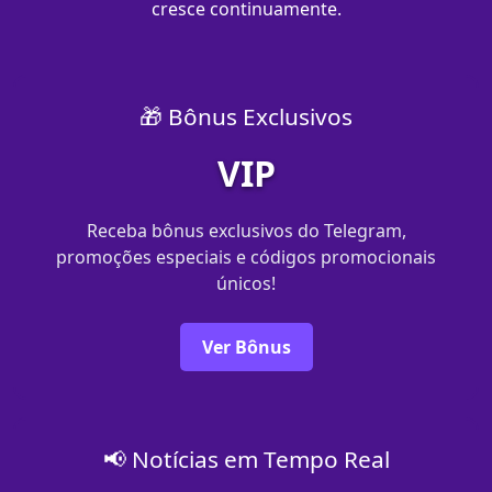
cresce continuamente.
🎁 Bônus Exclusivos
VIP
Receba bônus exclusivos do Telegram,
promoções especiais e códigos promocionais
únicos!
Ver Bônus
📢 Notícias em Tempo Real