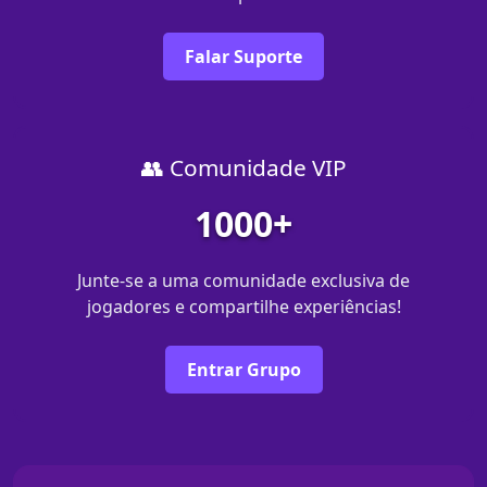
Falar Suporte
👥 Comunidade VIP
1000+
Junte-se a uma comunidade exclusiva de
jogadores e compartilhe experiências!
Entrar Grupo