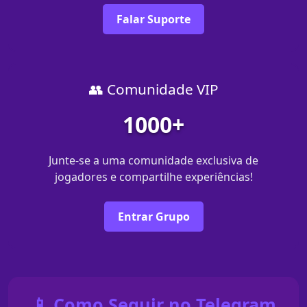
Falar Suporte
👥 Comunidade VIP
1000+
Junte-se a uma comunidade exclusiva de
jogadores e compartilhe experiências!
Entrar Grupo
📱 Como Seguir no Telegram