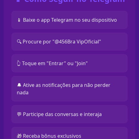
📱 Baixe o app Telegram no seu dispositivo
🔍 Procure por "@456Bra VipOficial"
👆 Toque em "Entrar" ou "Join"
🔔 Ative as notificações para não perder
nada
💬 Participe das conversas e interaja
🎁 Receba bônus exclusivos