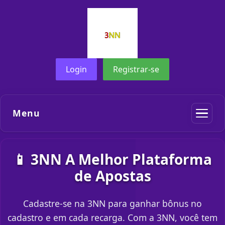
Login
Registrar-se
Menu
📱 3NN A Melhor Plataforma
de Apostas
Cadastre-se na 3NN para ganhar bônus no
cadastro e em cada recarga. Com a 3NN, você tem