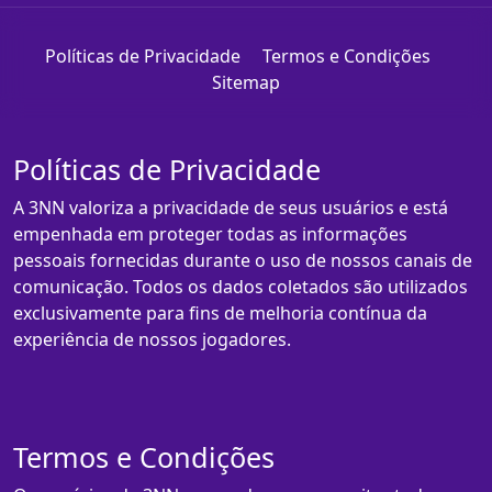
Políticas de Privacidade
Termos e Condições
Sitemap
Políticas de Privacidade
A 3NN valoriza a privacidade de seus usuários e está
empenhada em proteger todas as informações
pessoais fornecidas durante o uso de nossos canais de
comunicação. Todos os dados coletados são utilizados
exclusivamente para fins de melhoria contínua da
experiência de nossos jogadores.
Termos e Condições