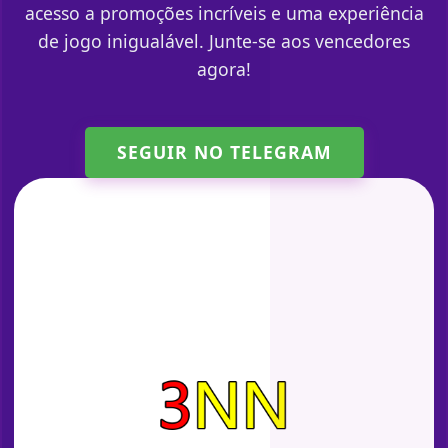
acesso a promoções incríveis e uma experiência
de jogo inigualável. Junte-se aos vencedores
agora!
SEGUIR NO TELEGRAM