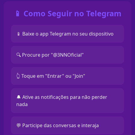
📱 Como Seguir no Telegram
📱 Baixe o app Telegram no seu dispositivo
🔍 Procure por "@3NNOficial"
👆 Toque em "Entrar" ou "Join"
🔔 Ative as notificações para não perder
nada
💬 Participe das conversas e interaja