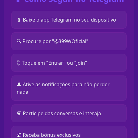
📱 Baixe o app Telegram no seu dispositivo
🔍 Procure por "@399WOficial"
👆 Toque em "Entrar" ou "Join"
🔔 Ative as notificações para não perder
nada
💬 Participe das conversas e interaja
🎁 Receba bônus exclusivos