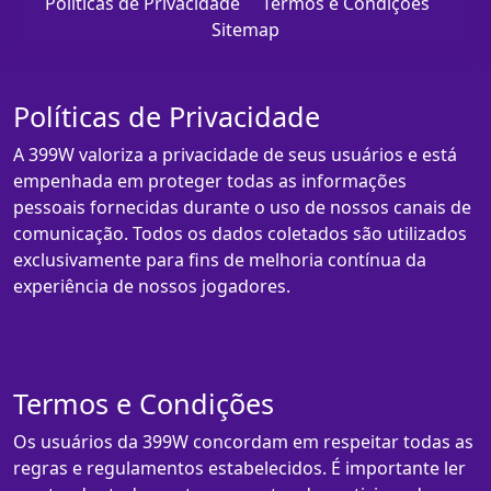
Políticas de Privacidade
Termos e Condições
Sitemap
Políticas de Privacidade
A 399W valoriza a privacidade de seus usuários e está
empenhada em proteger todas as informações
pessoais fornecidas durante o uso de nossos canais de
comunicação. Todos os dados coletados são utilizados
exclusivamente para fins de melhoria contínua da
experiência de nossos jogadores.
Termos e Condições
Os usuários da 399W concordam em respeitar todas as
regras e regulamentos estabelecidos. É importante ler