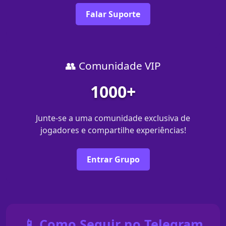
Falar Suporte
👥 Comunidade VIP
1000+
Junte-se a uma comunidade exclusiva de
jogadores e compartilhe experiências!
Entrar Grupo
📱 Como Seguir no Telegram