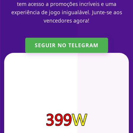
tem acesso a promoções incríveis e uma
experiência de jogo inigualável. Junte-se aos
vencedores agora!
SEGUIR NO TELEGRAM