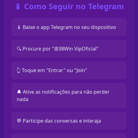
📱 Como Seguir no Telegram
📱 Baixe o app Telegram no seu dispositivo
🔍 Procure por "@38Win VipOficial"
👆 Toque em "Entrar" ou "Join"
🔔 Ative as notificações para não perder
nada
💬 Participe das conversas e interaja