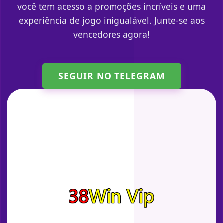
você tem acesso a promoções incríveis e uma
experiência de jogo inigualável. Junte-se aos
vencedores agora!
SEGUIR NO TELEGRAM