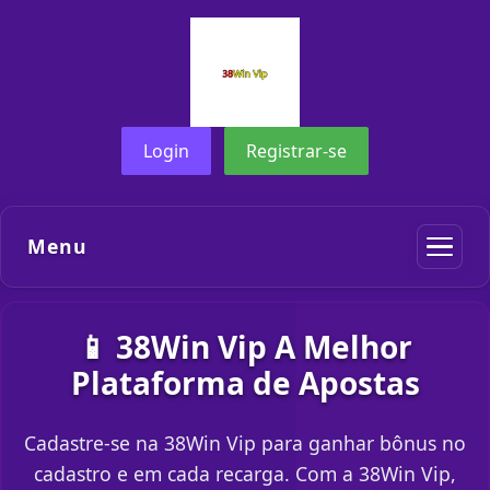
Login
Registrar-se
Menu
📱 38Win Vip A Melhor
Plataforma de Apostas
Cadastre-se na 38Win Vip para ganhar bônus no
cadastro e em cada recarga. Com a 38Win Vip,