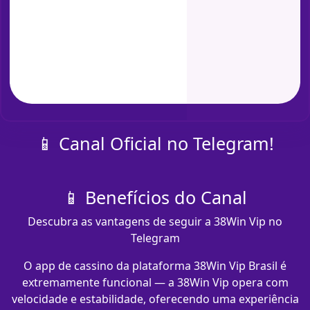
📱 Canal Oficial no Telegram!
📱 Benefícios do Canal
Descubra as vantagens de seguir a 38Win Vip no
Telegram
O app de cassino da plataforma 38Win Vip Brasil é
extremamente funcional — a 38Win Vip opera com
velocidade e estabilidade, oferecendo uma experiência