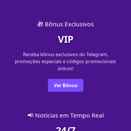
🎁 Bônus Exclusivos
VIP
Receba bônus exclusivos do Telegram,
promoções especiais e códigos promocionais
únicos!
Ver Bônus
📢 Notícias em Tempo Real
24/7