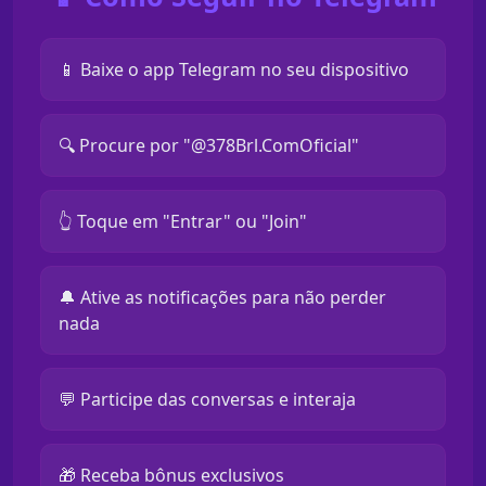
📱 Baixe o app Telegram no seu dispositivo
🔍 Procure por "@378Brl.ComOficial"
👆 Toque em "Entrar" ou "Join"
🔔 Ative as notificações para não perder
nada
💬 Participe das conversas e interaja
🎁 Receba bônus exclusivos