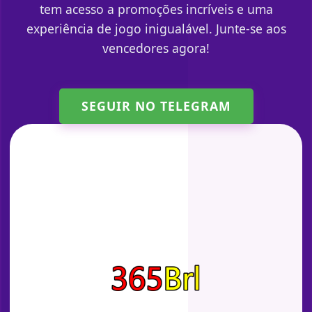
tem acesso a promoções incríveis e uma
experiência de jogo inigualável. Junte-se aos
vencedores agora!
SEGUIR NO TELEGRAM