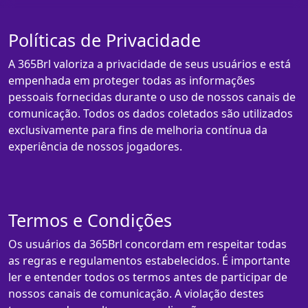
Políticas de Privacidade
A 365Brl valoriza a privacidade de seus usuários e está
empenhada em proteger todas as informações
pessoais fornecidas durante o uso de nossos canais de
comunicação. Todos os dados coletados são utilizados
exclusivamente para fins de melhoria contínua da
experiência de nossos jogadores.
Termos e Condições
Os usuários da 365Brl concordam em respeitar todas
as regras e regulamentos estabelecidos. É importante
ler e entender todos os termos antes de participar de
nossos canais de comunicação. A violação destes