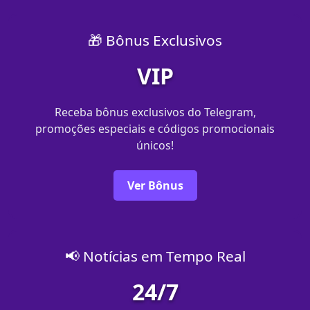
🎁 Bônus Exclusivos
VIP
Receba bônus exclusivos do Telegram,
promoções especiais e códigos promocionais
únicos!
Ver Bônus
📢 Notícias em Tempo Real
24/7