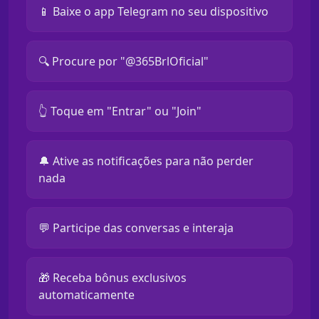
📱 Baixe o app Telegram no seu dispositivo
🔍 Procure por "@365BrlOficial"
👆 Toque em "Entrar" ou "Join"
🔔 Ative as notificações para não perder
nada
💬 Participe das conversas e interaja
🎁 Receba bônus exclusivos
automaticamente