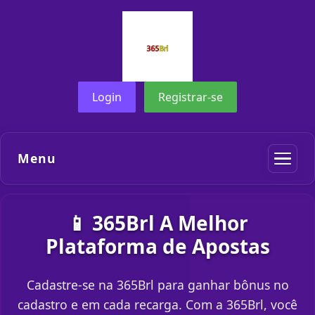
Login
Registrar-se
Menu
📱 365Brl A Melhor
Plataforma de Apostas
Cadastre-se na 365Brl para ganhar bônus no
cadastro e em cada recarga. Com a 365Brl, você