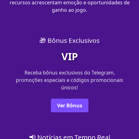
recursos acrescentam emoção e oportunidades de
ganho ao jogo.
🎁 Bônus Exclusivos
VIP
Receba bônus exclusivos do Telegram,
promoções especiais e códigos promocionais
únicos!
Ver Bônus
📢 Notícias em Tempo Real