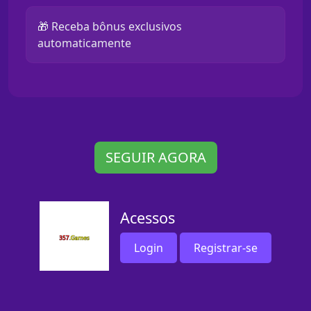
🎁 Receba bônus exclusivos
automaticamente
SEGUIR AGORA
Acessos
Login
Registrar-se