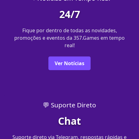
24/7
Fique por dentro de todas as novidades,
promoções e eventos da 357.Games em tempo
real!
Ver Notícias
💬 Suporte Direto
Chat
Suporte direto via Telegram, respostas rápidas e