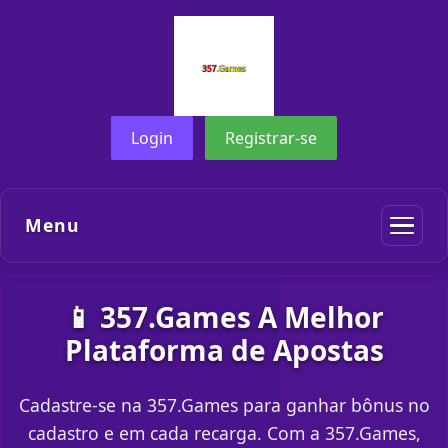
Login
Registrar-se
Menu
📱 357.Games A Melhor
Plataforma de Apostas
Cadastre-se na 357.Games para ganhar bônus no
cadastro e em cada recarga. Com a 357.Games,