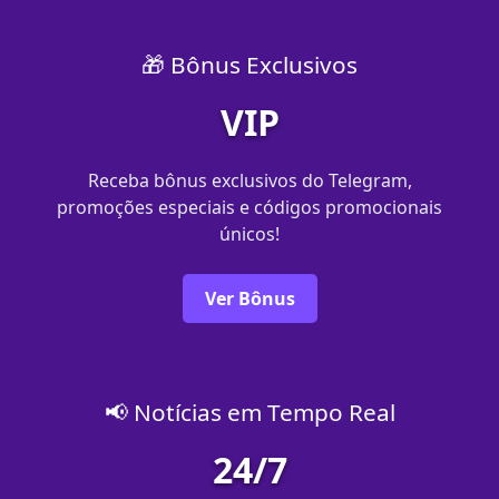
🎁 Bônus Exclusivos
VIP
Receba bônus exclusivos do Telegram,
promoções especiais e códigos promocionais
únicos!
Ver Bônus
📢 Notícias em Tempo Real
24/7