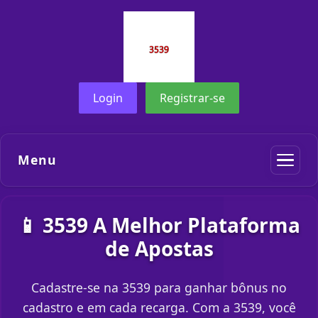
Login
Registrar-se
Menu
📱 3539 A Melhor Plataforma
de Apostas
Cadastre-se na 3539 para ganhar bônus no
cadastro e em cada recarga. Com a 3539, você