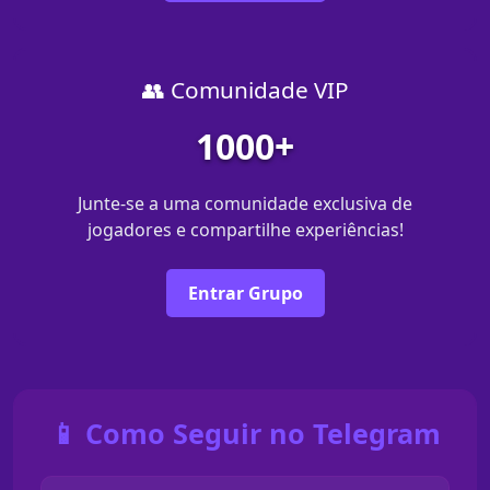
👥 Comunidade VIP
1000+
Junte-se a uma comunidade exclusiva de
jogadores e compartilhe experiências!
Entrar Grupo
📱 Como Seguir no Telegram