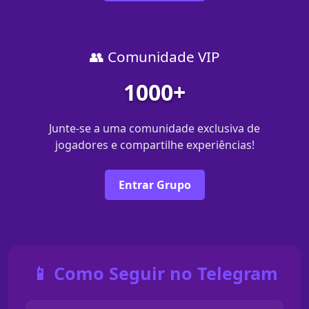
👥 Comunidade VIP
1000+
Junte-se a uma comunidade exclusiva de
jogadores e compartilhe experiências!
Entrar Grupo
📱 Como Seguir no Telegram