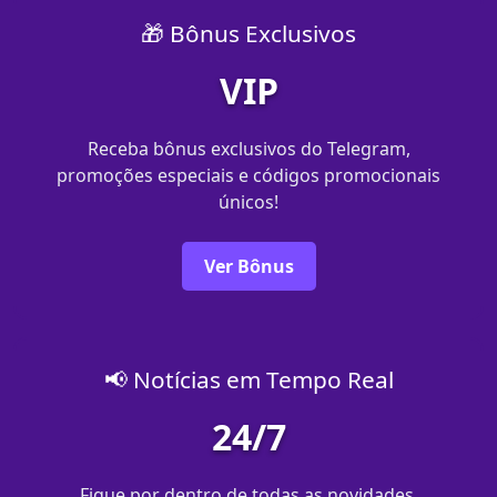
🎁 Bônus Exclusivos
VIP
Receba bônus exclusivos do Telegram,
promoções especiais e códigos promocionais
únicos!
Ver Bônus
📢 Notícias em Tempo Real
24/7
Fique por dentro de todas as novidades,