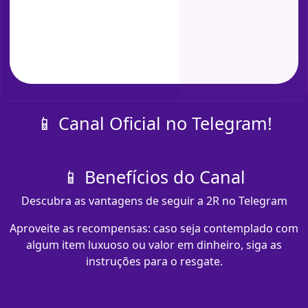
📱 Canal Oficial no Telegram!
📱 Benefícios do Canal
Descubra as vantagens de seguir a 2R no Telegram
Aproveite as recompensas: caso seja contemplado com
algum item luxuoso ou valor em dinheiro, siga as
instruções para o resgate.