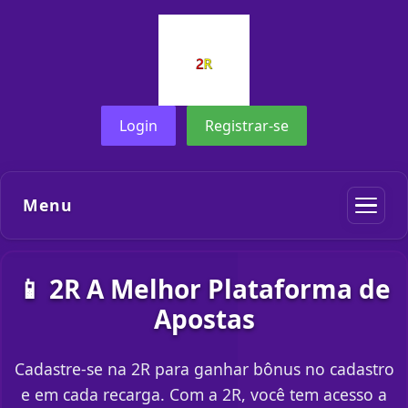
Login
Registrar-se
Menu
📱 2R A Melhor Plataforma de
Apostas
Cadastre-se na 2R para ganhar bônus no cadastro
e em cada recarga. Com a 2R, você tem acesso a