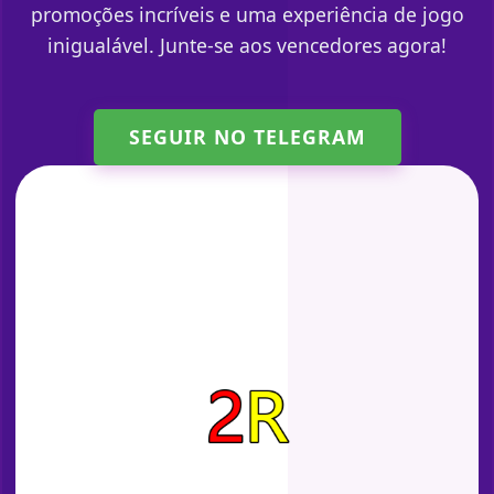
promoções incríveis e uma experiência de jogo
inigualável. Junte-se aos vencedores agora!
SEGUIR NO TELEGRAM