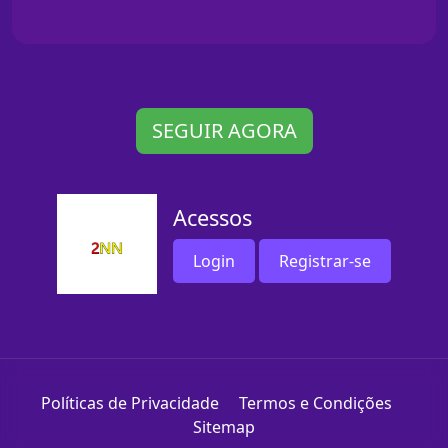
SEGUIR AGORA
Acessos
Login
Registrar-se
Políticas de Privacidade
Termos e Condições
Sitemap