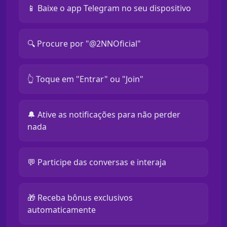
📱 Baixe o app Telegram no seu dispositivo
🔍 Procure por "@2NNOficial"
👆 Toque em "Entrar" ou "Join"
🔔 Ative as notificações para não perder
nada
💬 Participe das conversas e interaja
🎁 Receba bônus exclusivos
automaticamente