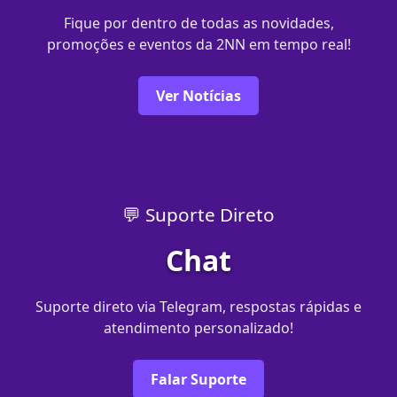
Fique por dentro de todas as novidades,
promoções e eventos da 2NN em tempo real!
Ver Notícias
💬 Suporte Direto
Chat
Suporte direto via Telegram, respostas rápidas e
atendimento personalizado!
Falar Suporte