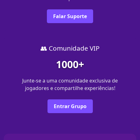
Falar Suporte
👥 Comunidade VIP
1000+
Junte-se a uma comunidade exclusiva de
jogadores e compartilhe experiências!
Entrar Grupo