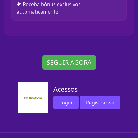
🎁 Receba bônus exclusivos
automaticamente
SEGUIR AGORA
Acessos
Login
Registrar-se