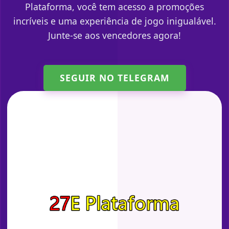
Plataforma, você tem acesso a promoções
incríveis e uma experiência de jogo inigualável.
Junte-se aos vencedores agora!
SEGUIR NO TELEGRAM