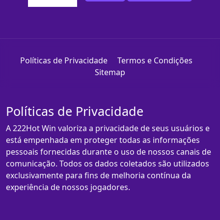
Políticas de Privacidade
Termos e Condições
Sitemap
Políticas de Privacidade
A 222Hot Win valoriza a privacidade de seus usuários e
está empenhada em proteger todas as informações
pessoais fornecidas durante o uso de nossos canais de
comunicação. Todos os dados coletados são utilizados
exclusivamente para fins de melhoria contínua da
experiência de nossos jogadores.