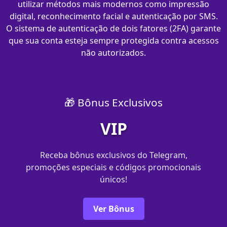
utilizar métodos mais modernos como impressão
digital, reconhecimento facial e autenticação por SMS.
O sistema de autenticação de dois fatores (2FA) garante
que sua conta esteja sempre protegida contra acessos
não autorizados.
🎁 Bônus Exclusivos
VIP
Receba bônus exclusivos do Telegram,
promoções especiais e códigos promocionais
únicos!
Ver Bônus