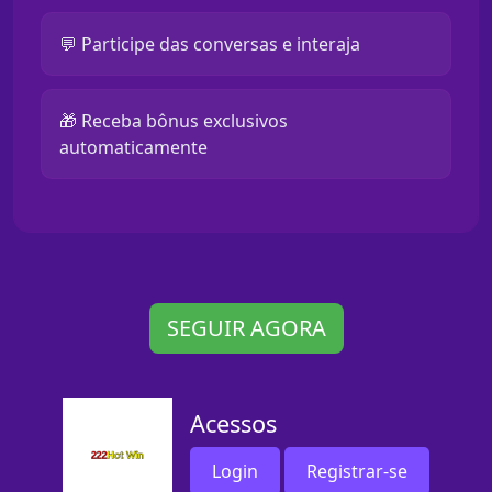
💬 Participe das conversas e interaja
🎁 Receba bônus exclusivos
automaticamente
SEGUIR AGORA
Acessos
Login
Registrar-se