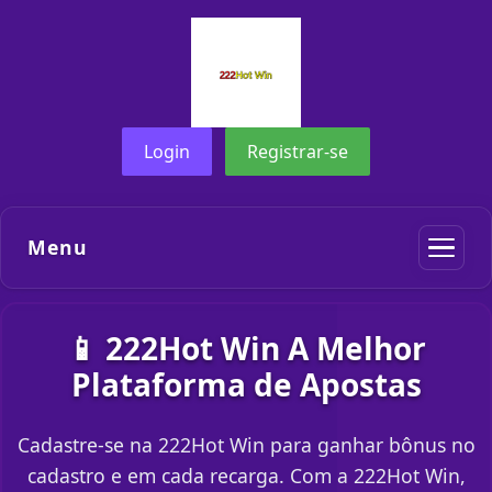
Login
Registrar-se
Menu
📱 222Hot Win A Melhor
Plataforma de Apostas
Cadastre-se na 222Hot Win para ganhar bônus no
cadastro e em cada recarga. Com a 222Hot Win,