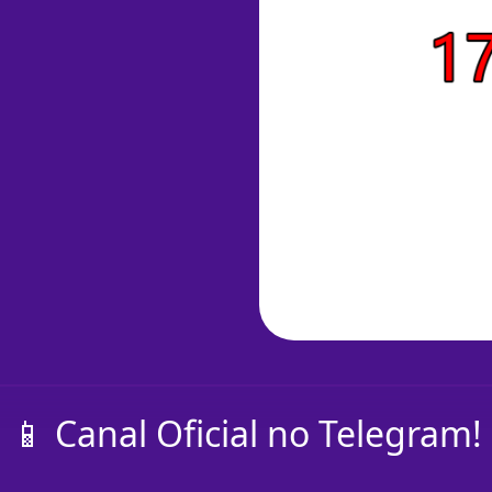
📱 Canal Oficial no Telegram!