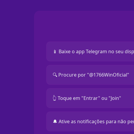
📱 Baixe o app Telegram no seu disp
🔍 Procure por "@1766WinOficial"
👆 Toque em "Entrar" ou "Join"
🔔 Ative as notificações para não p