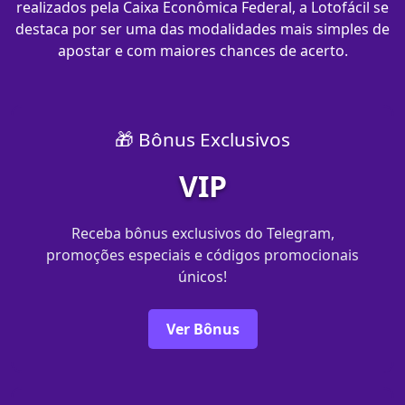
realizados pela Caixa Econômica Federal, a Lotofácil se
destaca por ser uma das modalidades mais simples de
apostar e com maiores chances de acerto.
🎁 Bônus Exclusivos
VIP
Receba bônus exclusivos do Telegram,
promoções especiais e códigos promocionais
únicos!
Ver Bônus