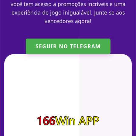
você tem acesso a promoções incríveis e uma
experiência de jogo inigualável. Junte-se aos
vencedores agora!
SEGUIR NO TELEGRAM