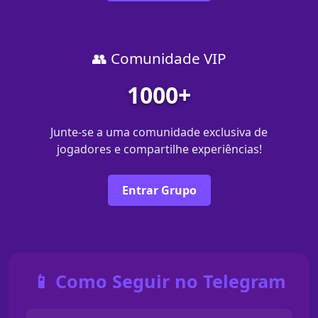
👥 Comunidade VIP
1000+
Junte-se a uma comunidade exclusiva de
jogadores e compartilhe experiências!
Entrar Grupo
📱 Como Seguir no Telegram