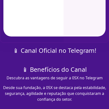
📱 Canal Oficial no Telegram!
📱 Benefícios do Canal
Descubra as vantagens de seguir a 05X no Telegram
Desde sua fundação, a 05X se destaca pela estabilidade,
segurança, agilidade e reputação que conquistaram a
confiança do setor.