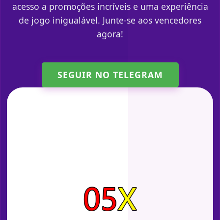
acesso a promoções incríveis e uma experiência
de jogo inigualável. Junte-se aos vencedores
agora!
SEGUIR NO TELEGRAM