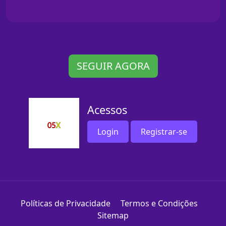
SEGUIR AGORA
Acessos
Login
Registrar-se
Políticas de Privacidade
Termos e Condições
Sitemap